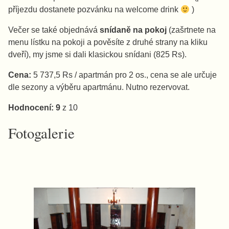
příjezdu dostanete pozvánku na welcome drink
)
Večer se také objednává
snídaně na pokoj
(zašrtnete na
menu lístku na pokoji a pověsíte z druhé strany na kliku
dveří), my jsme si dali klasickou snídani (825 Rs).
Cena:
5 737,5 Rs / apartmán pro 2 os., cena se ale určuje
dle sezony a výběru apartmánu. Nutno rezervovat.
Hodnocení:
9
z 10
Fotogalerie