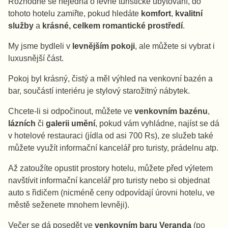
Rozhodně se nejedná o levné turistické ubytování, do
tohoto hotelu zamiřte, pokud hledáte
komfort
,
kvalitní
služby
a
krásné, celkem romantické prostředí
.
My jsme bydleli v
levnějším pokoji
, ale můžete si vybrat i
luxusnější část.
Pokoj byl krásný, čistý a měl výhled na venkovní bazén a
bar, součástí interiéru je stylový starožitný nábytek.
Chcete-li si odpočinout, můžete ve
venkovním bazénu
,
lázních
či
galerii umění
, pokud vám vyhládne, najíst se dá
v hotelové restauraci (jídla od asi 700 Rs), ze služeb také
můžete využít informační kancelář pro turisty, prádelnu atp.
Až zatoužíte opustit prostory hotelu, můžete před výletem
navštívit informační kancelář pro turisty nebo si objednat
auto s řidičem (nicméně ceny odpovídají úrovni hotelu, ve
městě seženete mnohem levněji).
Večer se dá posedět ve
venkovním baru Veranda
(po